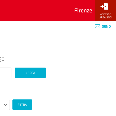
Firenze
ACCESSO
AREA SOCI
SEND
go
CERCA
FILTRA