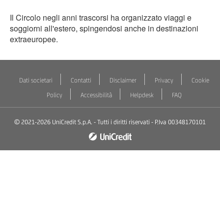
Il Circolo negli anni trascorsi ha organizzato viaggi e
soggiorni all'estero, spingendosi anche in destinazioni
extraeuropee.
Dati societari
Contatti
Disclaimer
Privacy
Cookie
Policy
Accessibilità
Helpdesk
FAQ
© 2021-2026 UniCredit S.p.A. - Tutti i diritti riservati - P.Iva 00348170101